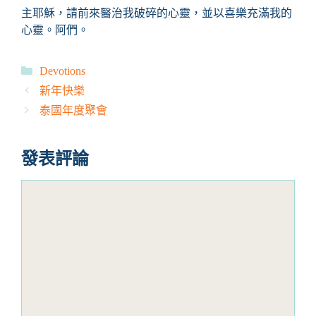
主耶穌，請前來醫治我破碎的心靈，並以喜樂充滿我的
心靈。阿們。
分
Devotions
類
新年快樂
泰國年度聚會
發表評論
評
論