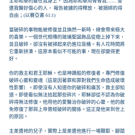
主耶和華的靈在我身上， 因為耶和華用膏膏我…… 差
遣我醫好傷心的人， 報告被擄的得釋放， 被捆綁的得
自由；(以賽亞書 61:1)
當破碎的事物能被修復並且煥然一新時，總會帶來極大
的喜樂。一個世代相傳的玻璃聖誕飾品從樹上掉下來，
並且破碎，卻沒有被掃起來扔進垃圾桶。有人花時間將
它重新拼湊，這原本看似不可能的事，現在卻變得更
好。
你的救主和君王耶穌，也是神蹟般的修復者，專門修復
破碎心靈和靈魂（這是因著罪和罪對我們生命造成破壞
性影響）。即使沒有人知道你的破碎和痛苦，救主卻知
道。即使看似無法拾起那些碎片，耶穌卻從不認為你破
碎得無法修復。他用他的愛醫治你破碎的心靈，他的赦
免修復了那與上帝曾經破碎的關係。這正是他來到世上
的原因。
主差遣衪的兒子，實際上是差遣他進行一場艱鉅、腳踏