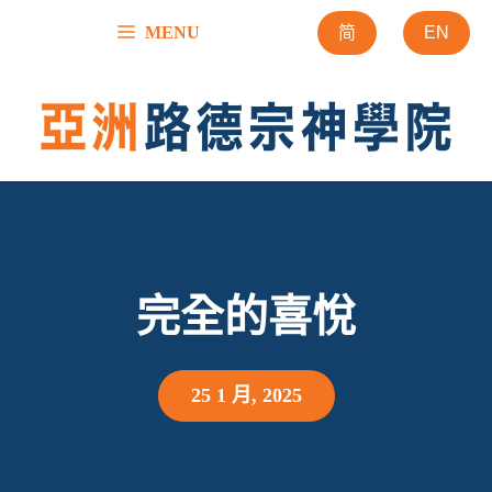
跳
MENU
简
EN
至
內
容
完全的喜悅
25 1 月, 2025