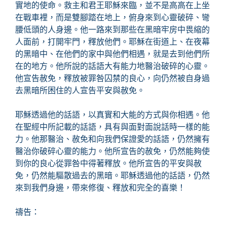
實地的使命。救主和君王耶穌來臨，並不是高高在上坐
在戰車裡，而是雙腳踏在地上，俯身來到心靈破碎、彎
腰低頭的人身邊。他一路來到那些在黑暗牢房中畏縮的
人面前，打開牢門，釋放他們。耶穌在街道上、在夜幕
的黑暗中、在他們的家中與他們相遇，就是去到他們所
在的地方。他所說的話語大有能力地醫治破碎的心靈。
他宣告赦免，釋放被罪咎囚禁的良心，向仍然被自身過
去黑暗所困住的人宣告平安與赦免。
耶穌透過他的話語，以真實和大能的方式與你相遇。他
在聖經中所記載的話語，具有與面對面說話時一樣的能
力。他那醫治、赦免和向我們保證愛的話語，仍然擁有
醫治你破碎心靈的能力。他所宣告的赦免，仍然能夠使
到你的良心從罪咎中得著釋放。他所宣告的平安與赦
免，仍然能驅散過去的黑暗。耶穌透過他的話語，仍然
來到我們身邊，帶來修復、釋放和完全的喜樂！
禱告：