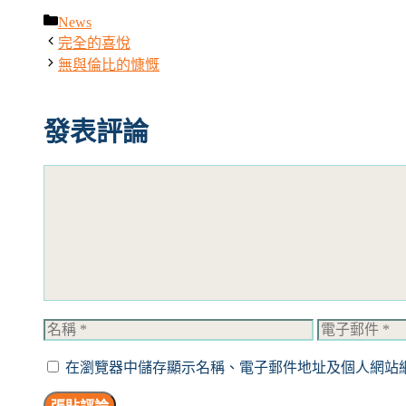
News
分
完全的喜悅
類
無與倫比的慷慨
發表評論
評
論
名
電
稱
子
在瀏覽器中儲存顯示名稱、電子郵件地址及個人網站
郵
件