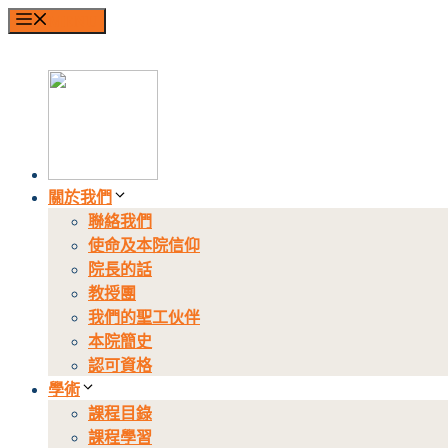
跳
MENU
至
內
容
關於我們
聯絡我們
使命及本院信仰
院長的話
教授團
我們的聖工伙伴
本院簡史
認可資格
學術
課程目錄
課程學習