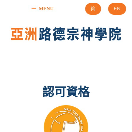
跳
MENU
简
EN
至
內
容
認可資格