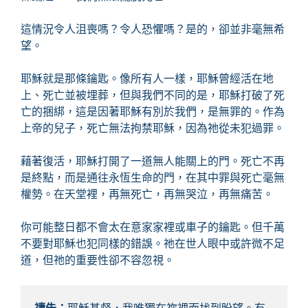
這情況令人沮喪嗎？令人恐懼嗎？是的，卻並非毫無希
望。
耶穌就是那條鑰匙。像所有人一樣，耶穌曾經活在地
上、死亡並被埋葬，但與我們不同的是，耶穌打破了死
亡的捆綁，這是因著耶穌有別於我們，是無罪的。作為
上帝的兒子，死亡無法拘禁耶穌，因為祂從未犯過罪。
藉著復活，耶穌打開了一道無人能關上的門。死亡不再
是終點，而是通往永恆生命的門，在其中罪與死亡毫無
權勢。在天堂裡，再無死亡，再無哭泣，再無痛苦。
你可能整日都不會太在意家家裡或車子的鑰匙。但千萬
不要對耶穌也犯同樣的錯誤。祂在世人眼中或許微不足
道，但祂的重要性卻不容忽視。