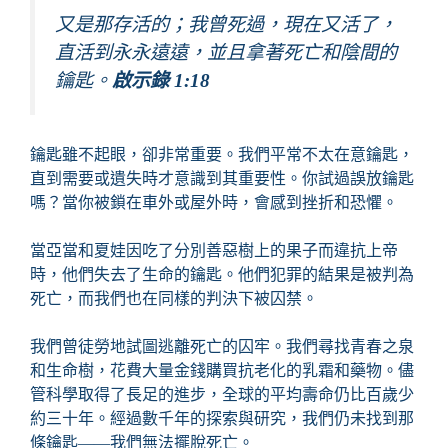
又是那存活的；我曾死過，現在又活了，
直活到永永遠遠，並且拿著死亡和陰間的
鑰匙。
啟示錄 1:18
鑰匙雖不起眼，卻非常重要。我們平常不太在意鑰匙，
直到需要或遺失時才意識到其重要性。你試過誤放鑰匙
嗎？當你被鎖在車外或屋外時，會感到挫折和恐懼。
當亞當和夏娃因吃了分別善惡樹上的果子而違抗上帝
時，他們失去了生命的鑰匙。他們犯罪的結果是被判為
死亡，而我們也在同樣的判決下被囚禁。
我們曾徒勞地試圖逃離死亡的囚牢。我們尋找青春之泉
和生命樹，花費大量金錢購買抗老化的乳霜和藥物。儘
管科學取得了長足的進步，全球的平均壽命仍比百歲少
約三十年。經過數千年的探索與研究，我們仍未找到那
條鑰匙——我們無法擺脫死亡。