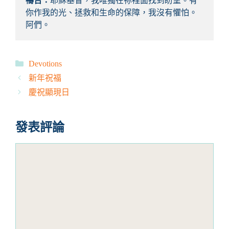
禱告：
耶穌基督，我唯獨在祢裡面找到盼望。有
你作我的光、拯救和生命的保障，我沒有懼怕。
阿們。
分
Devotions
類
新年祝福
慶祝顯現日
發表評論
評
論