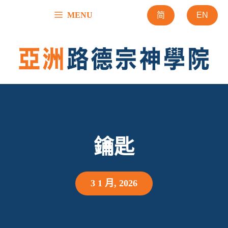
跳
MENU
简
EN
至
內
容
鑰匙
3 1 月, 2026