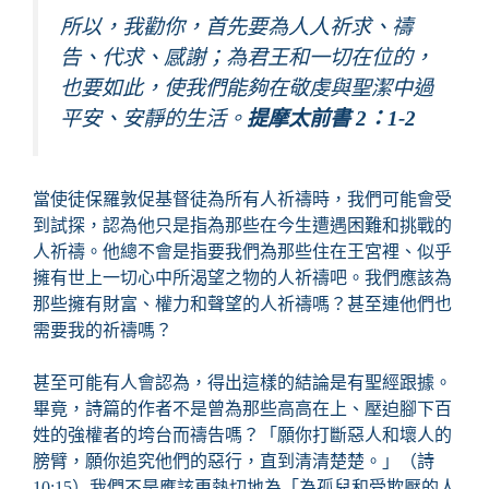
所以，我勸你，首先要為人人祈求、禱
告、代求、感謝；為君王和一切在位的，
也要如此，使我們能夠在敬虔與聖潔中過
平安、安靜的生活。
提摩太前書 2：1-2
當使徒保羅敦促基督徒為所有人祈禱時，我們可能會受
到試探，認為他只是指為那些在今生遭遇困難和挑戰的
人祈禱。他總不會是指要我們為那些住在王宮裡、似乎
擁有世上一切心中所渴望之物的人祈禱吧。我們應該為
那些擁有財富、權力和聲望的人祈禱嗎？甚至連他們也
需要我的祈禱嗎？
甚至可能有人會認為，得出這樣的結論是有聖經跟據。
畢竟，詩篇的作者不是曾為那些高高在上、壓迫腳下百
姓的強權者的垮台而禱告嗎？「願你打斷惡人和壞人的
膀臂，願你追究他們的惡行，直到清清楚楚。」（詩
10:15）我們不是應該更熱切地為「為孤兒和受欺壓的人