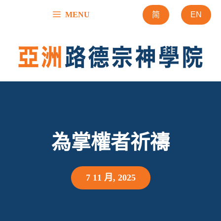
跳
MENU
简
EN
至
內
容
為掌權者祈禱
7 11 月, 2025