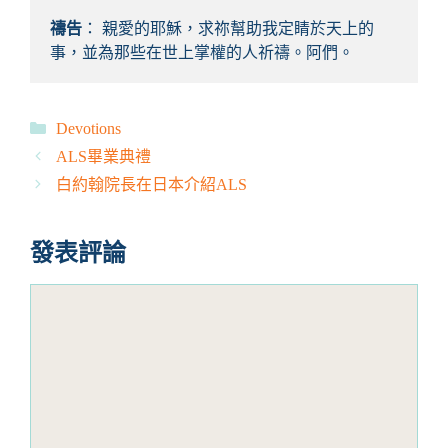
禱告
： 親愛的耶穌，求祢幫助我定睛於天上的
事，並為那些在世上掌權的人祈禱。阿們。
分
Devotions
類
ALS畢業典禮
白約翰院長在日本介紹ALS
發表評論
評
論