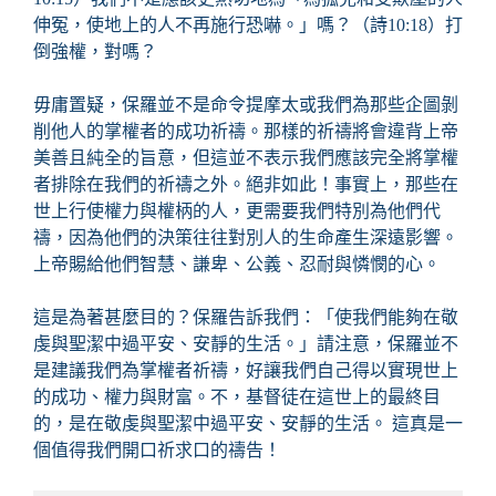
伸冤，使地上的人不再施行恐嚇。」嗎？（詩10:18）打
倒強權，對嗎？
毋庸置疑，保羅並不是命令提摩太或我們為那些企圖剝
削他人的掌權者的成功祈禱。那樣的祈禱將會違背上帝
美善且純全的旨意，但這並不表示我們應該完全將掌權
者排除在我們的祈禱之外。絕非如此！事實上，那些在
世上行使權力與權柄的人，更需要我們特別為他們代
禱，因為他們的決策往往對別人的生命產生深遠影響。
上帝賜給他們智慧、謙卑、公義、忍耐與憐憫的心。
這是為著甚麼目的？保羅告訴我們：「使我們能夠在敬
虔與聖潔中過平安、安靜的生活。」請注意，保羅並不
是建議我們為掌權者祈禱，好讓我們自己得以實現世上
的成功、權力與財富。不，基督徒在這世上的最終目
的，是在敬虔與聖潔中過平安、安靜的生活。 這真是一
個值得我們開口祈求口的禱告！