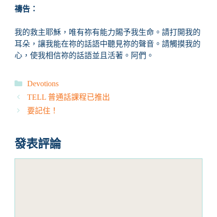
禱告：
我的救主耶穌，唯有祢有能力賜予我生命。請打開我的
耳朵，讓我能在祢的話語中聽見祢的聲音。請觸摸我的
心，使我相信祢的話語並且活著。阿們。
分
Devotions
類
TELL 普通話課程已推出
要記住！
發表評論
評
論