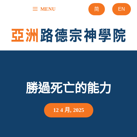
跳
MENU
简
EN
至
內
容
勝過死亡的能力
12 4 月, 2025