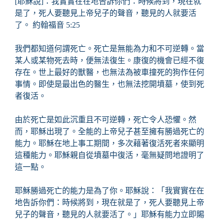
[耶穌說]：我實實在在地告訴你們：時候將到，現在就
是了，死人要聽見上帝兒子的聲音，聽見的人就要活
了。 約翰福音 5:25
我們都知道何謂死亡。死亡是無能為力和不可逆轉。當
某人或某物死去時，便無法復生。康復的機會已經不復
存在。世上最好的獸醫，也無法為被車撞死的狗作任何
事情。即使是最出色的醫生，也無法挖開墳墓，使到死
者復活。
由於死亡是如此沉重且不可逆轉，死亡令人恐懼。然
而，耶穌出現了。全能的上帝兒子甚至擁有勝過死亡的
能力。耶穌在地上事工期間，多次藉著復活死者來顯明
這種能力。耶穌親自從墳墓中復活，毫無疑問地證明了
這一點。
耶穌勝過死亡的能力是為了你。耶穌說：「我實實在在
地告訴你們：時候將到，現在就是了，死人要聽見上帝
兒子的聲音，聽見的人就要活了。」耶穌有能力立即賜