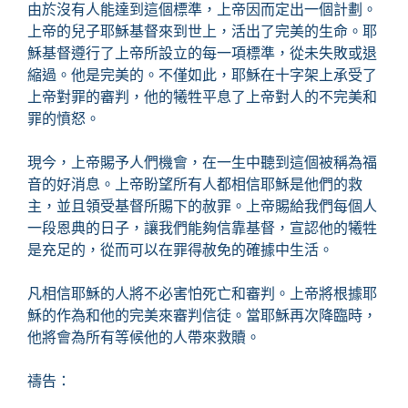
由於沒有人能達到這個標準，上帝因而定出一個計劃。
上帝的兒子耶穌基督來到世上，活出了完美的生命。耶
穌基督遵行了上帝所設立的每一項標準，從未失敗或退
縮過。他是完美的。不僅如此，耶穌在十字架上承受了
上帝對罪的審判，他的犧牲平息了上帝對人的不完美和
罪的憤怒。
現今，上帝賜予人們機會，在一生中聽到這個被稱為福
音的好消息。上帝盼望所有人都相信耶穌是他們的救
主，並且領受基督所賜下的赦罪。上帝賜給我們每個人
一段恩典的日子，讓我們能夠信靠基督，宣認他的犧牲
是充足的，從而可以在罪得赦免的確據中生活。
凡相信耶穌的人將不必害怕死亡和審判。上帝將根據耶
穌的作為和他的完美來審判信徒。當耶穌再次降臨時，
他將會為所有等候他的人帶來救贖。
禱告：