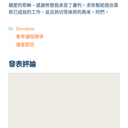
親愛的耶穌，感謝祢替我承受了審判。求祢幫助我信靠
祢已成就的工作，並且熱切等候祢的再來。阿們。
分
Devotions
類
春季課程開學
播客節目
發表評論
評
論