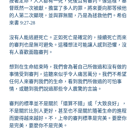
按著定命，人人都有一死，死後且有審判。像這樣，基
督既然一次被獻，擔當了多人的罪，將來要向那等候他
的人第二次顯現，並與罪無關，乃是為拯救他們。希伯
來書 9:27-28
沒有人能逃避死亡。正如死亡是確定的，接續死亡而來
的審判也是無可避免。這種想法可能讓人感到恐懼，沒
有人喜歡面臨審判。
想到在生命結束時，我們會為著自己所做過和沒有做的
事情受到審判，這聽來似乎令人痛苦萬分。我們不希望
任何人來審判我們的生命，看到我們所做過的可怕事
情，或聽到我們說過那些令人震驚的言論。
審判的標準並不是關於「還算不錯」或「大致良好」，
不是關於比別人更好，甚至也不是關於隨著生命的進程
而變得越來越好。不，上帝的審判標準是完美。要麼你
是完美，要麼你不是完美。