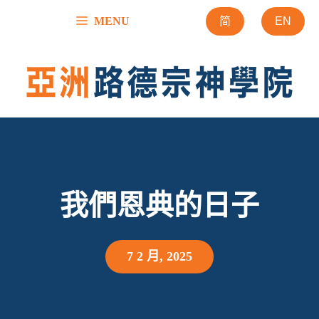
跳
MENU
简
EN
至
內
容
我們恩典的日子
7 2 月, 2025