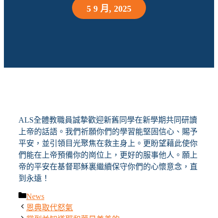
5 9 月, 2025
ALS全體教職員誠摯歡迎新舊同學在新學期共同研讀
上帝的話語。我們祈願你們的學習能堅固信心、賜予
平安，並引領目光聚焦在救主身上。更盼望藉此使你
們能在上帝預備你的崗位上，更好的服事他人。願上
帝的平安在基督耶穌裏繼續保守你們的心懷意念，直
到永遠！
News
分
恩典取代怒氣
類