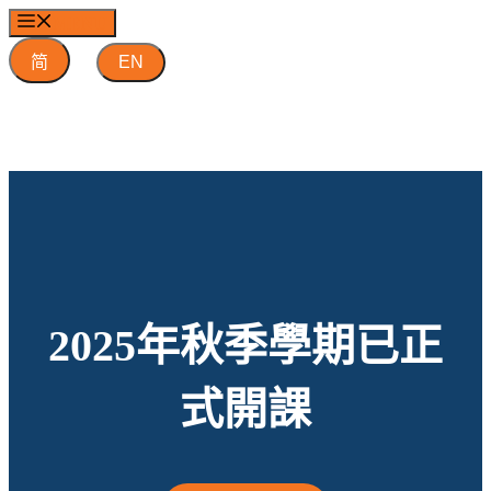
跳
MENU
至
简
EN
內
容
2025年秋季學期已正
式開課