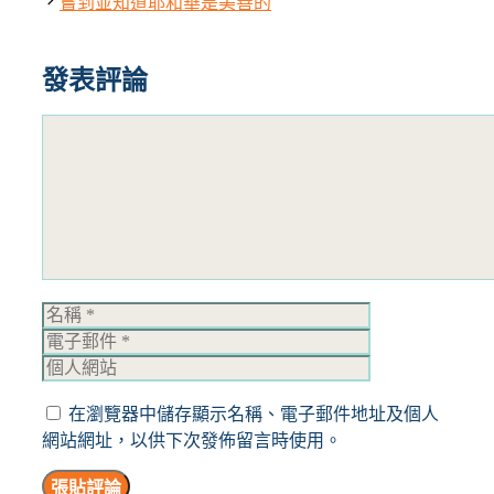
嘗到並知道耶和華是美善的
發表評論
評
論
名
電
稱
子
個
郵
人
件
網
在瀏覽器中儲存顯示名稱、電子郵件地址及個人
站
網站網址，以供下次發佈留言時使用。