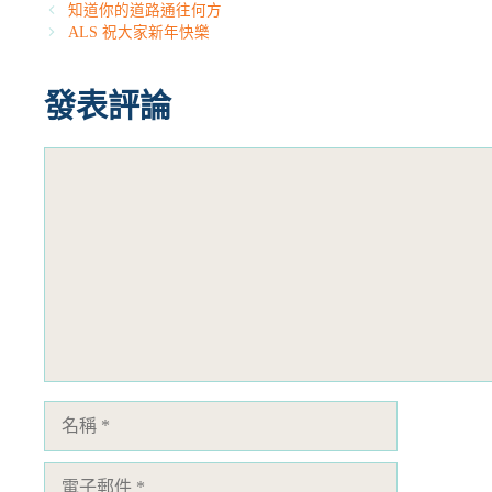
類
知道你的道路通往何方
ALS 祝大家新年快樂
發表評論
評
論
名
稱
電