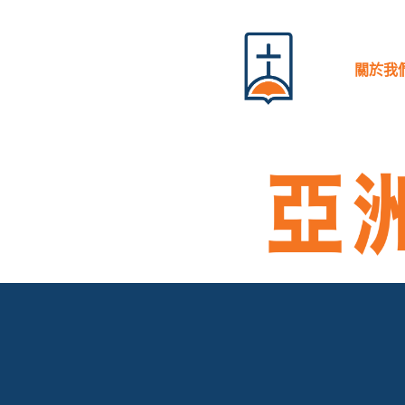
跳
至
內
關於我
容