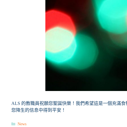
ALS 的教職員祝願您聖誕快樂！我們希望這是一個充滿
您降生的信息中得到平安！
分
News