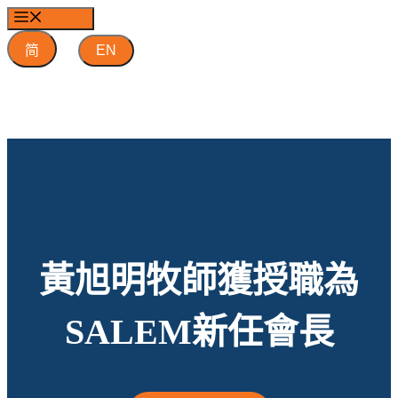
跳
MENU
至
简
EN
內
容
黃旭明牧師獲授職為
SALEM新任會長