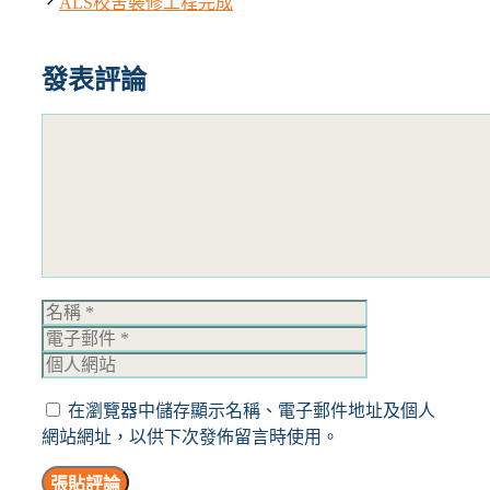
ALS校舍裝修工程完成
發表評論
評
論
名
電
稱
子
個
郵
人
件
網
在瀏覽器中儲存顯示名稱、電子郵件地址及個人
站
網站網址，以供下次發佈留言時使用。