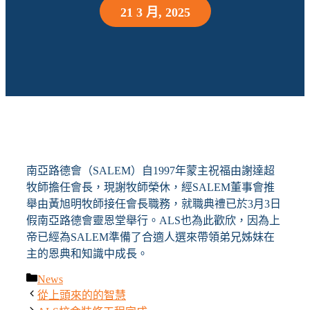
21 3 月, 2025
南亞路德會（SALEM）自1997年蒙主祝福由謝達超
牧師擔任會長，現謝牧師榮休，經SALEM董事會推
舉由黃旭明牧師接任會長職務，就職典禮已於3月3日
假南亞路德會靈恩堂舉行。ALS也為此歡欣，因為上
帝已經為SALEM準備了合適人選來帶領弟兄姊妹在
主的恩典和知識中成長。
News
分
從上頭來的的智慧
類