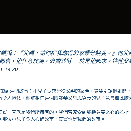
父親說：『父親，請你把我應得的家業分給我。』他父
裏，他任意放蕩，浪費錢財. . .於是他起來，往他
-13,20
1-32讀到這個故事：小兒子要求分得父親的家產。貪婪引誘他離
事令人憤慨。你能相信這個既貪婪又忘恩負義的兒子竟會如此膽
其實一直就是我們所擁有的。我們曾感受到那顆貪婪之心的拉扯
。那位小兒子令人心碎故事，其實也是我們的故事。