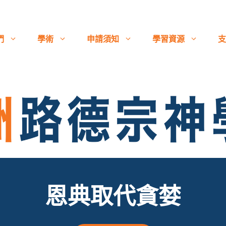
們
學術
申請須知
學習資源
支
恩典取代貪婪