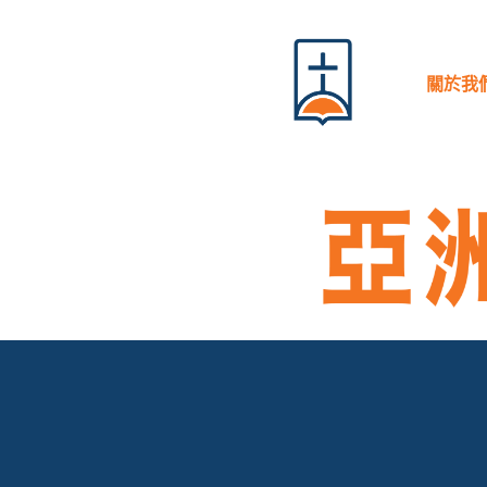
跳
至
內
關於我
容