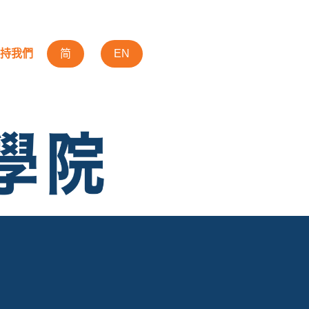
持我們
简
EN