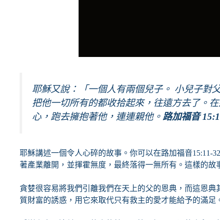
耶穌又說：「一個人有兩個兒子。 小兒子對
把他一切所有的都收拾起來，往遠方去了。在那
心，跑去擁抱著他，連連親他。
路加福音 15:11
耶穌講述一個令人心碎的故事。你可以在路加福音15:1
著產業離開，並揮霍無度，最終落得一無所有。這樣的故
貪婪很容易將我們引離我們在天上的父的恩典，而這恩典
質財富的誘惑，用它來取代只有救主的愛才能給予的滿足