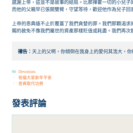
感謝上帝，這並不是故事的結局。比那揮霍一切的小兒子
而他的父親早已張開雙臂，守望等待，歡迎他作為兒子回
上帝的恩典遠不止於覆蓋了我們貪婪的罪。我們那顆渴求
賜的赦免不像我們屬世的資產那樣貶值或耗盡。我們再次
禱告：
天上的父啊，你傾倒在我身上的愛何其浩大，你
分
Devotions
類
祝福大家新年平安
恩典取代功勞
發表評論
評
論