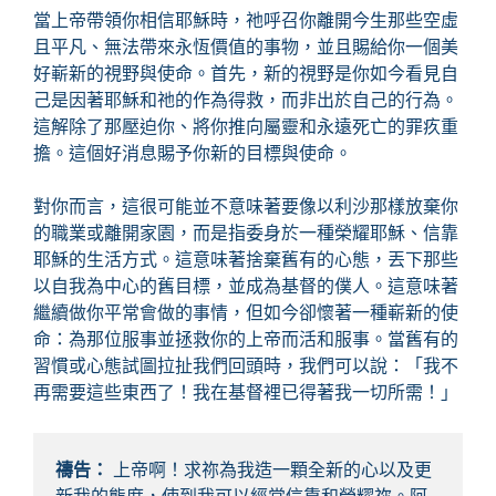
當上帝帶領你相信耶穌時，祂呼召你離開今生那些空虛
且平凡、無法帶來永恆價值的事物，並且賜給你一個美
好嶄新的視野與使命。首先，新的視野是你如今看見自
己是因著耶穌和祂的作為得救，而非出於自己的行為。
這解除了那壓迫你、將你推向屬靈和永遠死亡的罪疚重
擔。這個好消息賜予你新的目標與使命。
對你而言，這很可能並不意味著要像以利沙那樣放棄你
的職業或離開家園，而是指委身於一種榮耀耶穌、信靠
耶穌的生活方式。這意味著捨棄舊有的心態，丟下那些
以自我為中心的舊目標，並成為基督的僕人。這意味著
繼續做你平常會做的事情，但如今卻懷著一種嶄新的使
命：為那位服事並拯救你的上帝而活和服事。當舊有的
習慣或心態試圖拉扯我們回頭時，我們可以說：「我不
再需要這些東西了！我在基督裡已得著我一切所需！」
禱告：
 上帝啊！求祢為我造一顆全新的心以及更