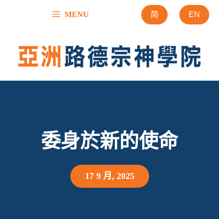
跳
MENU
简
EN
至
內
容
委身於新的使命
17 9 月, 2025