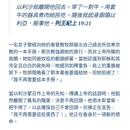
以利沙就離開他回去，宰了一對牛，用套
牛的器具煮肉給民吃，隨後就起身跟隨以
利亞，服事他。
列王紀上 19:21
一名女子曾經向她的基督教牧師展示自己過去所信奉宗
教的一本手冊。那宗教強調她的善行，而非上帝所賜的
救贖。她如同被奴役的軛捆綁著。當她認識到耶穌和其
完全且白白的赦免時，她感到如釋重負，肩上的重擔被
卸下。牧師簡略看了那本書後要還給她，但她拒絕了：
「我不再需要這本手冊。」
當以利沙蒙召作上帝的先知、傳講上帝的話語時，他毅
然離開了舊有的職業，決意不再回頭。他用木犁當柴，
把牛烤了，以此確保自己不會回頭。彷彿正在宣告：
「我不再需要這些東西了！」他正在委身於一項新的使
命。