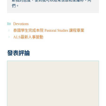
新我的態度，使到我可以經常信靠和榮耀祢。阿
們。
分
Devotions
類
泰國學生完成本院 Pastoral Studies 課程畢業
ALS最新人事變動
發表評論
評
論