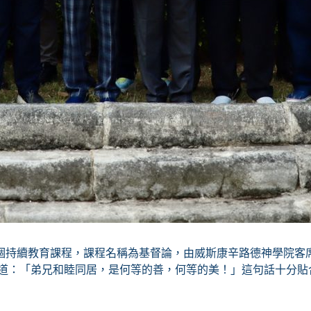
教育課程，課程名稱為基督論，由威斯康辛路德神學院客席教授Harl
1寫道：「弟兄和睦同居，是何等的善，何等的美！」這句話十分