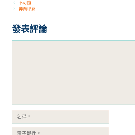
類
不可能
奔向耶穌
發表評論
評
論
名
稱
電