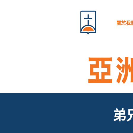
跳
至
內
關於我
容
弟